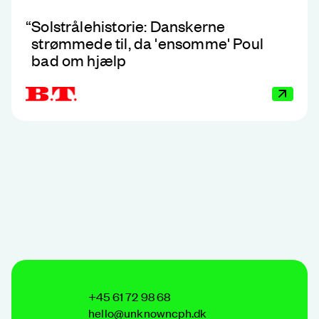
“
Solstrålehistorie: Danskerne
strømmede til, da 'ensomme' Poul
bad om hjælp
+45 61 72 98 68
hello@unknowncph.dk